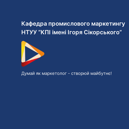
Кафедра промислового маркетингу
НТУУ “КПІ імені Ігоря Сікорського”
Думай як маркетолог - cтворюй майбутнє!