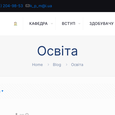
4) 204-98-53
k_p_m@i.ua
КАФЕДРА
ВСТУП
ЗДОБУВАЧУ
Освіта
Home
Blog
Освіта
s
on