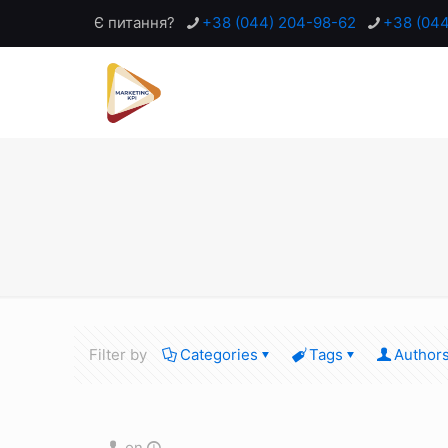
Є питання?
+38 (044) 204-98-62
+38 (04
Filter by
Categories
Tags
Author
on