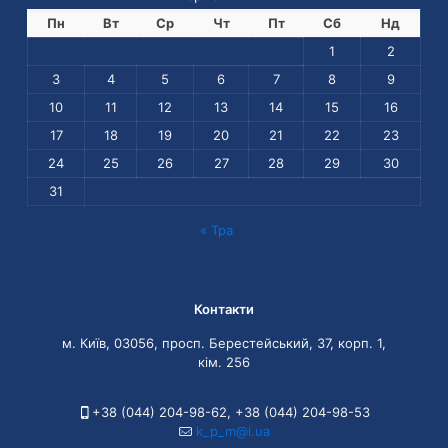
Пн
Вт
Ср
Чт
Пт
Сб
Нд
1
2
3
4
5
6
7
8
9
10
11
12
13
14
15
16
17
18
19
20
21
22
23
24
25
26
27
28
29
30
31
« Тра
Контакти
м. Київ, 03056, просп. Берестейський, 37, корп. 1,
кім. 256
+38 (044) 204-98-62
,
+38 (044) 204-98-53
k_p_m@i.ua