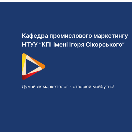
Кафедра промислового маркетингу
НТУУ “КПІ імені Ігоря Сікорського”
Думай як маркетолог - cтворюй майбутнє!