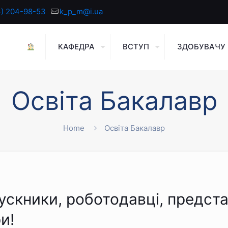
4) 204-98-53
k_p_m@i.ua
КАФЕДРА
ВСТУП
ЗДОБУВАЧУ
Освіта Бакалавр
Home
Освіта Бакалавр
ускники, роботодавці, предст
и!