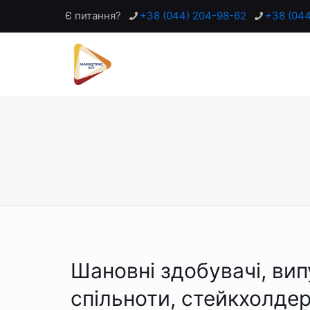
Є питання?
+38 (044) 204-98-62
+38 (04
Шановні здобувачі, вип
спільноти, стейкхолдер