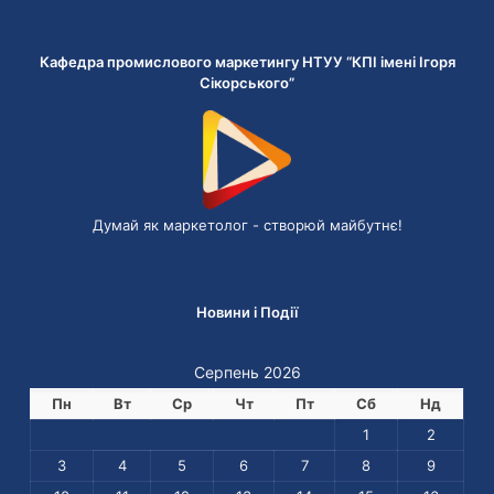
Кафедра промислового маркетингу НТУУ “КПІ імені Ігоря
Сікорського”
Думай як маркетолог - cтворюй майбутнє!
Новини і Події
Серпень 2026
Пн
Вт
Ср
Чт
Пт
Сб
Нд
1
2
3
4
5
6
7
8
9