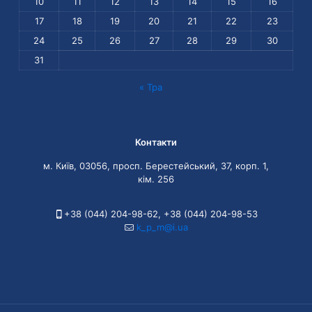
10
11
12
13
14
15
16
17
18
19
20
21
22
23
24
25
26
27
28
29
30
31
« Тра
Контакти
м. Київ, 03056, просп. Берестейський, 37, корп. 1,
кім. 256
+38 (044) 204-98-62
,
+38 (044) 204-98-53
k_p_m@i.ua