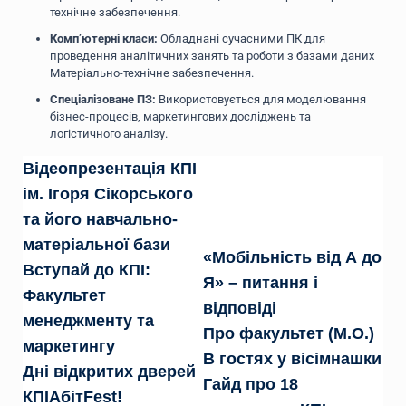
технічне забезпечення
.
Комп’ютерні класи:
Обладнані сучасними ПК для
проведення аналітичних занять та роботи з базами даних
Матеріально-технічне забезпечення
.
Спеціалізоване ПЗ:
Використовується для моделювання
бізнес-процесів, маркетингових досліджень та
логістичного аналізу.
Відеопрезентація КПІ
ім. Ігоря Сікорського
та його навчально-
матеріальної бази
«Мобільність від А до
Вступай до КПІ:
Я» – питання і
Факультет
відповіді
менеджменту та
Про факультет (М.О.)
маркетингу
В гостях у вісімнашки
Дні відкритих дверей
Гайд про 18
КПІАбітFest!