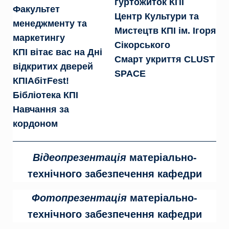
гуртожиток КПІ
Факультет
Центр Культури та
менеджменту та
Мистецтв КПІ ім. Ігоря
маркетингу
Сікорського
КПІ вітає вас на Дні
Смарт укриття CLUST
відкритих дверей
SPACE
КПІАбітFest!
Бібліотека КПІ
Навчання за
кордоном
Відеопрезентація
матеріально-
технічного забезпечення кафедри
Фотопрезентація
матеріально-
технічного забезпечення кафедри