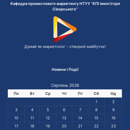
Кафедра промислового маркетингу НТУУ “КПІ імені Ігоря
Сікорського”
Думай як маркетолог - cтворюй майбутнє!
Новини і Події
Серпень 2026
Пн
Вт
Ср
Чт
Пт
Сб
Нд
1
2
3
4
5
6
7
8
9
10
11
12
13
14
15
16
17
18
19
20
21
22
23