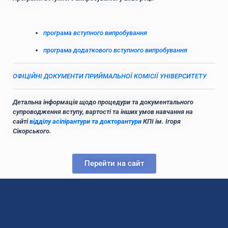
програма вступного випробування
програма додаткового вступного випробування
ОФІЦІЙНІ ДОКУМЕНТИ ПРИЙМАЛЬНОЇ КОМІСІЇ УНІВЕРСИТЕТУ
Детальна інформація щодо процедури та документального
супроводження вступу, вартості та інших умов навчання на
сайті
відділу асіпірантури та докторантури
КПІ ім. Ігоря
Сікорського.
Перейти на сайт