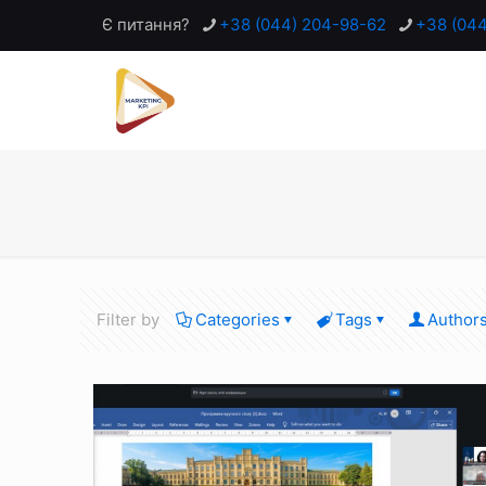
Є питання?
+38 (044) 204-98-62
+38 (04
Filter by
Categories
Tags
Author