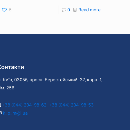
5
0
Read more
Контакти
. Київ, 03056, просп. Берестейський, 37, корп. 1,
ім. 256
+38 (044) 204-98-62
,
+38 (044) 204-98-53
k_p_m@i.ua