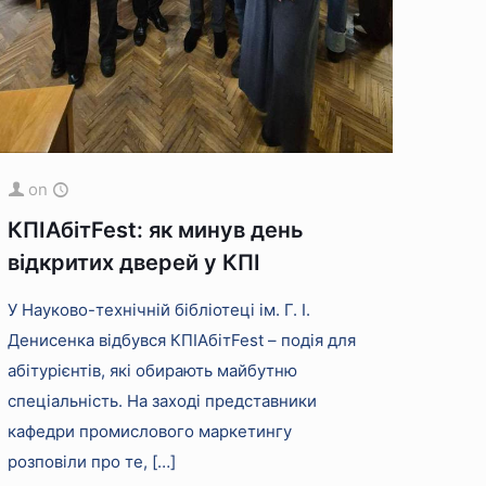
on
КПІАбітFest: як минув день
відкритих дверей у КПІ
У Науково-технічній бібліотеці ім. Г. І.
Денисенка відбувся КПІАбітFest – подія для
абітурієнтів, які обирають майбутню
спеціальність. На заході представники
кафедри промислового маркетингу
розповіли про те,
[…]