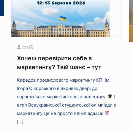
on
Хочеш перевірити себе в
маркетингу? Твій шанс – тут
Кафедра промислового маркетингу КПІ ім.
Ігоря Сікорського відкриває двері до
справжнього маркетингового челенджу.
I
етап Всеукраїнської студентської олімпіади з
маркетингу Це не просто олімпіада.Це:
[…]