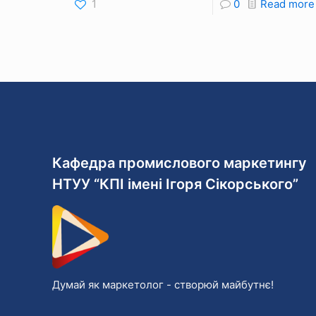
1
0
Read more
Кафедра промислового маркетингу
НТУУ “КПІ імені Ігоря Сікорського”
Думай як маркетолог - cтворюй майбутнє!