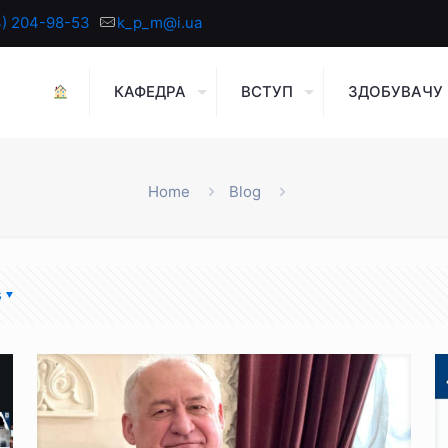
4) 204-98-53
k_p_m@i.ua
КАФЕДРА
ВСТУП
ЗДОБУВАЧУ
Home
Blog
s