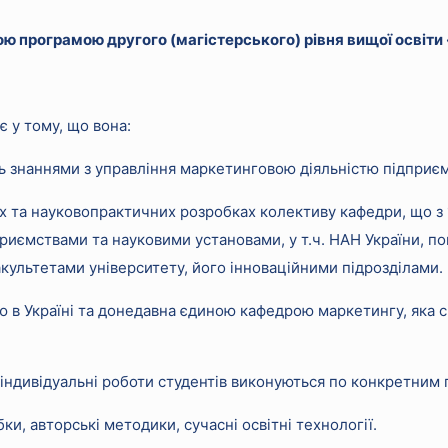
ю програмою другого (магістерського) рівня вищої освіт
 у тому, що вона:
іють знаннями з управління маркетинговою діяльністю підпри
х та науковопрактичних розробках колективу кафедри, що з
приємствами та науковими установами, у т.ч. НАН України, 
факультетами університету, його інноваційними підрозділами.
 в Україні та донедавна єдиною кафедрою маркетингу, яка 
 індивідуальні роботи студентів виконуються по конкретним
ки, авторські методики, сучасні освітні технології.