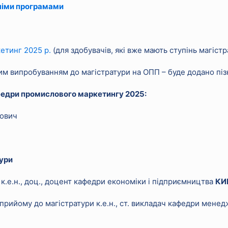
тніми програмами
етинг 2025 р.
(для здобувачів, які вже мають ступінь магістр
м випробуванням до магістратури на ОПП – буде додано піз
афедри промислового маркетингу 2025:
рович
тури
 к.е.н., доц., доцент кафедри економіки і підприємництва
КИ
рийому до магістратури к.е.н., ст. викладач кафедри мене