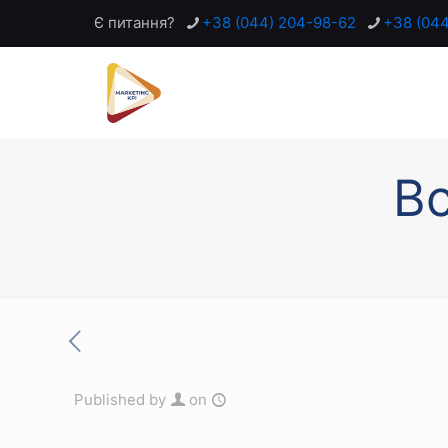
Є питання?
+38 (044) 204-98-62
+38 (04
Вс
Published by
on