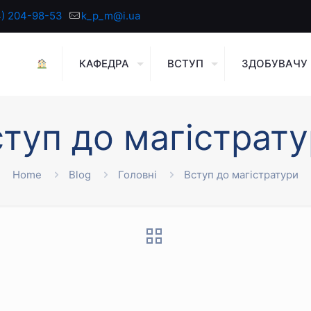
4) 204-98-53
k_p_m@i.ua
КАФЕДРА
ВСТУП
ЗДОБУВАЧУ
туп до магістрат
Home
Blog
Головні
Вступ до магістратури